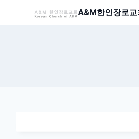
Skip
A&M한인장로교
to
content